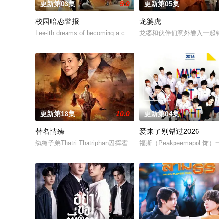
更新第03集
9.0
更新第05集
校园暗恋警报
龙婆虎
Lee-ith dreams of becoming a cool indie rock musicia
龙婆和伙伴们意外卷入一起
更新第18集
10.0
更新第04集
替名情臻
爱来了别错过2026
纨绔子弟Thatri Thatriphan因挥霍无敌倾家荡产，豪宅、情
福斯（Peakpeemapo