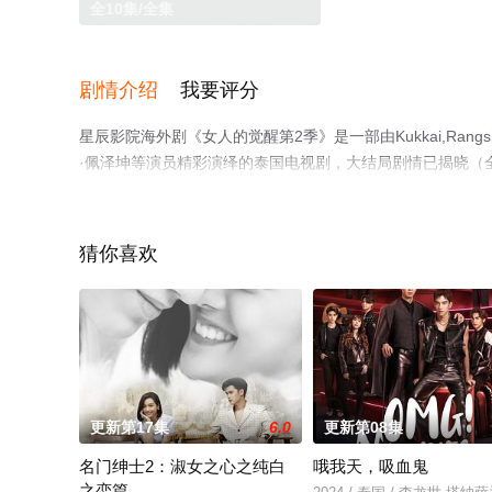
全10集/全集
剧情介绍
我要评分
星辰影院海外剧《女人的觉醒第2季》是一部由Kukkai,Rangsim
·佩泽坤等演员精彩演绎的泰国电视剧，大结局剧情已揭晓（
播电视剧提前免费观看，更多剧情信息可移步至豆瓣电视剧
猜你喜欢
更新第17集
6.0
更新第08集
名门绅士2：淑女之心之纯白
哦我天，吸血鬼
之恋篇