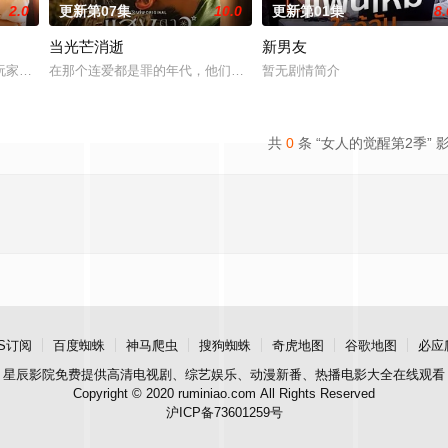
2.0
更新第07集
10.0
更新第01集
8.
当光芒消逝
新男友
家！顶级主播Thi追捕神秘玩家Zo，后者竟屡次击败他。一场原本只为猎杀对
在那个连爱都是罪的年代，他们选择了彼此。 1976年10月6日清晨，
暂无剧情简介
共
0
条 “女人的觉醒第2季” 
S订阅
百度蜘蛛
神马爬虫
搜狗蜘蛛
奇虎地图
谷歌地图
必应
星辰影院
免费提供高清电视剧、综艺娱乐、动漫新番、热播电影大全在线观看
Copyright © 2020 ruminiao.com All Rights Reserved
沪ICP备73601259号