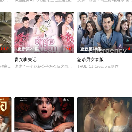
兰·萨姆通莱,班塔威·布拉功帕尼,Bonus,Tanadech,Deeseesuk,Mon
讲述处男Almond请求三位室友Latte、Tanwa和Peak帮忙交往对
2024 / 泰国 / 马里奥·毛瑞尔,
年的项目。讲述名门绅士五部曲五大少的后代们的爱
10.0
更新第22集
9.0
更新第18集
4.
贵女驯夫记
急诊男女泰版
情小说作家，在为他最近的小说寻找灵感的旅行中，他偶然遇到了爱惹人厌的南方帅
讲述了一个花花公子怎么玩火自焚，陷入女主的爱恋中
TRUE CJ Creations制作