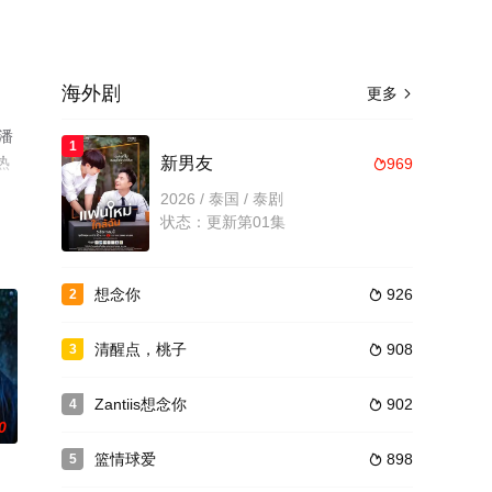
海外剧
更多

纳潘
1
热
新男友
969

2026 / 泰国 / 泰剧
状态：更新第01集
想念你
926
2

清醒点，桃子
908
3

Zantiis想念你
902
4

0
篮情球爱
898
5
