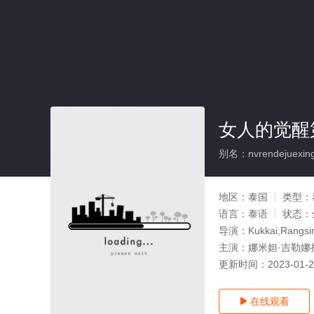
女人的觉醒第
别名：nvrendejuexingd
地区：
泰国
类型：
语言：
泰语
状态：
导演：
Kukkai,Rangsi
主演：
娜米妲·吉勒娜
更新时间：
2023-01-
在线观看
