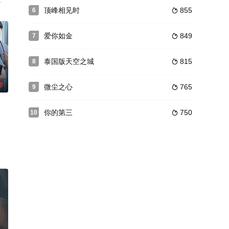
象，如果他们中的一个设法把他和
娜塔玻·提米露克
顶峰相见时
855
6

爱你如金
849
7

泰国版天空之城
815
8

0
微尘之心
765
9

你的第三
750
10

哥M