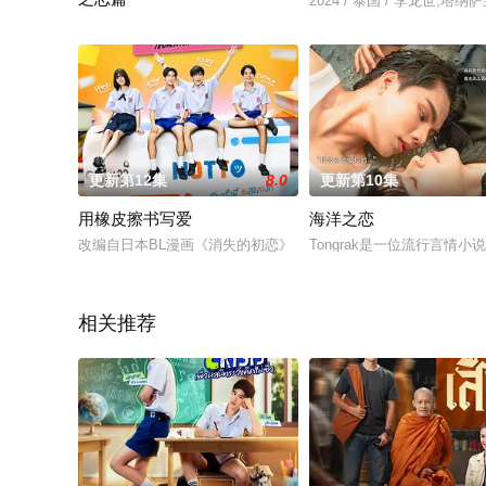
2024 / 泰国 / 李龙世,塔纳萨
泰剧《名门绅士2：淑女之心》是泰国三台庆祝电视台成立52周
更新第12集
8.0
更新第10集
用橡皮擦书写爱
海洋之恋
改编自日本BL漫画《消失的初恋》
Tongrak是一位流行言
相关推荐