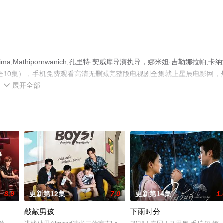
a,Mathipornwanich,孔里特·契威摩导演执导，娜米妲·吉勒娜拉帕,卡
全10集），手机免费观看高清无删减完整版电视剧全集就上星辰电影网，
展开全部
、电视猫或剧情网等平台了解。

8.0
更新第12集
7.0
更新第14集
1.
敲敲男孩
下雨时分