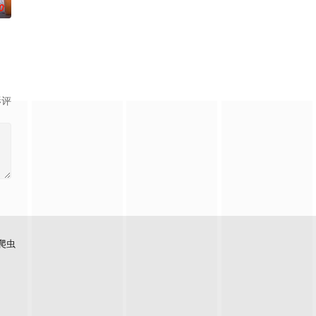
0
手的追
泰国爆发血腥镇压，大学生Ravin被
影评
爬虫