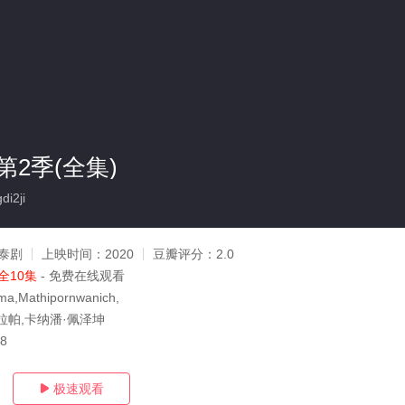
2季(全集)
i2ji
泰剧
上映时间：
2020
豆瓣评分：
2.0
全10集
- 免费在线观看
ma,Mathipornwanich,
拉帕,卡纳潘·佩泽坤
28
极速观看
