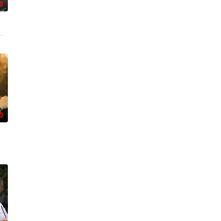
0
了一场惊险
仅是爱情生活的起点。未来还有许多障碍等待着两人共同跨越。Runch和Nee
0
然而，她一直难以找到稳定的工作，最终只能