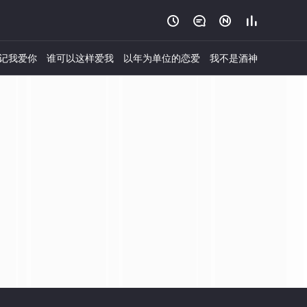




记我爱你
谁可以这样爱我
以年为单位的恋爱
我不是酒神