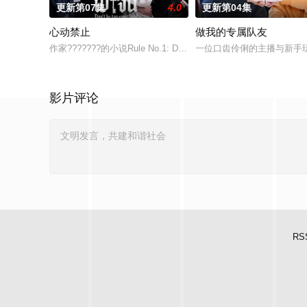
更新第07集
4.0
更新第04集
心动禁止
做我的专属队友
作家???????的小说Rule No.1: Don't Be Too Emotional ??
一位口齿伶俐的主播与新手玩
影片评论
RS