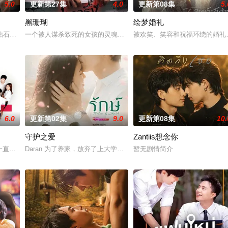
5.0
更新第27集
4.0
更新第08集
5.
黑珊瑚
绘梦婚礼
钻石抢劫案，成为警方怀疑的对象。为了证明自己的清白、挽回声誉，他们踏上
一个被人谋杀致死的女孩的灵魂附到珊瑚上的故事。
被欢笑、笑容和祝福环绕的婚礼仅
6.0
更新第02集
9.0
更新第08集
10.
守护之爱
Zantiis想念你
人、朋友一夜尽失。某日搭乘火车时，
l 饰）一直以为自己和女友阿金之间的感情十分亲密，对其深深信赖，哪知道某一日
Daran 为了养家，放弃了上大学的梦想，高中毕业后便开始工作。
暂无剧情简介