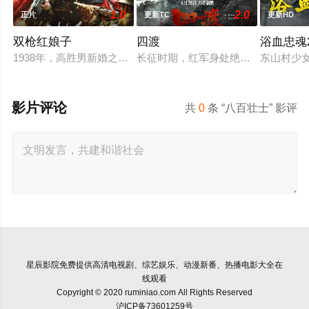
1.0
2.0
正片
更新TC
更新HD
双枪红娘子
四渡
浴血忠魂2
1938年，高胜男新婚之日，丈夫被日军残害，父辈亦遭屠戮。
长征时期，红军身处绝境。四渡赤水
东山村少
影片评论
共
0
条 “八百壮士” 影评
星辰影院
免费提供高清电视剧、综艺娱乐、动漫新番、热播电影大全在
线观看
Copyright © 2020 ruminiao.com All Rights Reserved
沪ICP备73601259号