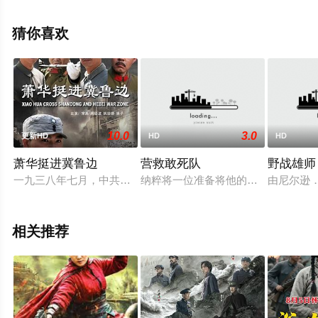
情信息可移步至豆瓣电影、电视猫或剧情网等平台了解。
猜你喜欢
10.0
3.0
更新HD
HD
HD
萧华挺进冀鲁边
营救敢死队
野战雄师
一九三八年七月，中共中央任命萧华担任司令员兼政委，组建东
纳粹将一位准备将他的军队倒戈并加
由尼尔逊
相关推荐