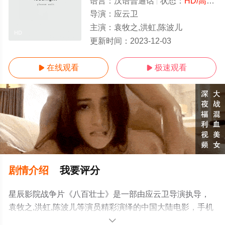
语言：
汉语普通话
状态：
HD/高清
-
导演：
应云卫
主演：
袁牧之,洪虹,陈波儿
HD
更新时间：
2023-12-03
在线观看
极速观看


剧情介绍
我要评分
星辰影院战争片《八百壮士》是一部由应云卫导演执导，
袁牧之,洪虹,陈波儿等演员精彩演绎的中国大陆电影，手机
免费观看高清无删减完整版电影就上星辰电影网，更多剧
