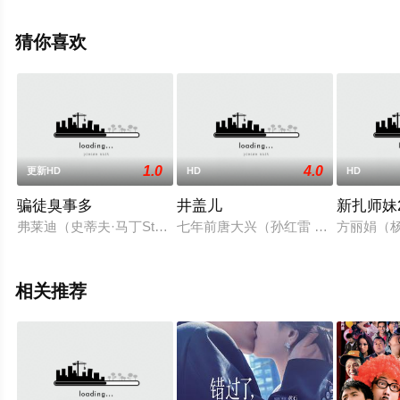
就上星辰电影网，更多剧情信息可移步至豆瓣电影、电视
猫或剧情网等平台了解。
猜你喜欢
1.0
4.0
更新HD
HD
HD
骗徒臭事多
井盖儿
新扎师妹
弗莱迪（史蒂夫·马丁SteveMartin饰）和劳伦斯（迈克尔·凯恩Mich
七年前唐大兴（孙红雷 饰）因故意
方丽娟（
相关推荐