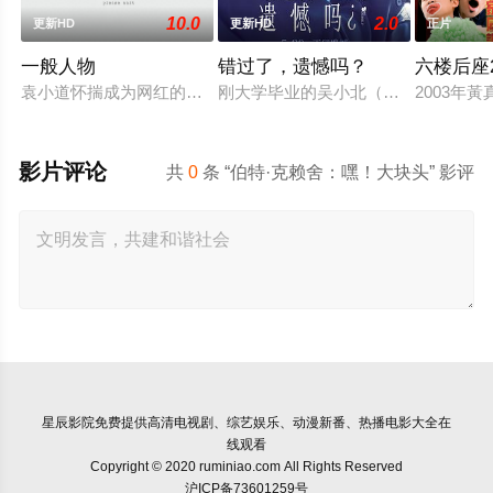
10.0
2.0
更新HD
更新HD
正片
一般人物
错过了，遗憾吗？
六楼后座
袁小道怀揣成为网红的梦想创作短视频，并与周小乙等人组建了“
刚大学毕业的吴小北（庄达菲 饰）被
2003年
影片评论
共
0
条 “伯特·克赖舍：嘿！大块头” 影评
星辰影院
免费提供高清电视剧、综艺娱乐、动漫新番、热播电影大全在
线观看
Copyright © 2020 ruminiao.com All Rights Reserved
沪ICP备73601259号