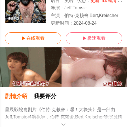
语言：
英语
状态：
更新HD/高清
- 免费在线观看
导演：
Jeff,Tomsic
主演：
伯特·克赖舍,Bert,Kreischer
更新HD
更新时间：
2024-08-24
在线观看
极速观看


剧情介绍
我要评分
星辰影院喜剧片《伯特·克赖舍：嘿！大块头》是一部由
Jeff,Tomsic导演执导，伯特·克赖舍,Bert,Kreischer等演员精
彩演绎的美国电影，手机免费观看高清无删减完整版电影
