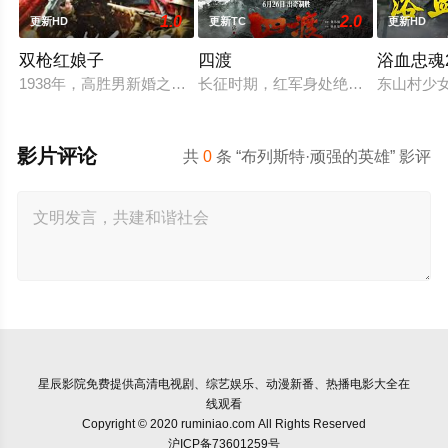
1.0
2.0
更新HD
更新TC
更新HD
双枪红娘子
四渡
浴血忠魂2
1938年，高胜男新婚之日，丈夫被日军残害，父辈亦遭屠戮。
长征时期，红军身处绝境。四渡赤水
东山村少
影片评论
共
0
条 “布列斯特·顽强的英雄” 影评
星辰影院
免费提供高清电视剧、综艺娱乐、动漫新番、热播电影大全在
线观看
Copyright © 2020 ruminiao.com All Rights Reserved
沪ICP备73601259号