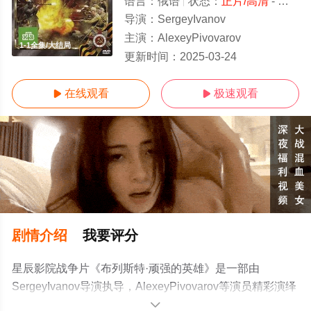
语言：
俄语
状态：
正片/高清
- 免费在线观看
导演：
SergeyIvanov
主演：
AlexeyPivovarov
1-1全集/大结局
更新时间：
2025-03-24
在线观看
极速观看


剧情介绍
我要评分
星辰影院战争片《布列斯特·顽强的英雄》是一部由
SergeyIvanov导演执导，AlexeyPivovarov等演员精彩演绎
的俄罗斯电影，大结局剧情已揭晓（1-1全集），手机免费
