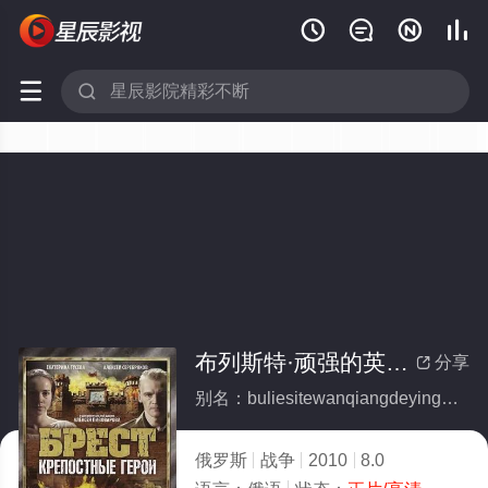






布列斯特·顽强的英雄(全集)
分享

别名：buliesitewanqiangdeyingxiong
俄罗斯
战争
2010
8.0