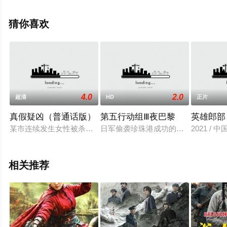
观看高清无删减完整版电影就上星辰电影网，更多剧情信
息可移步至豆瓣电影、电视猫或剧情网等平台了解。
猜你喜欢
4.0
2.0
超清
HD
正片
真假疑凶（普通话版）
第五行动组Ⅲ夜巴黎
英雄郎部
某市连续发生女性被杀的案件，负责调查此案的米歇尔大为头痛
日军偷袭珍珠港成功的消息传到上海
2021 / 
相关推荐