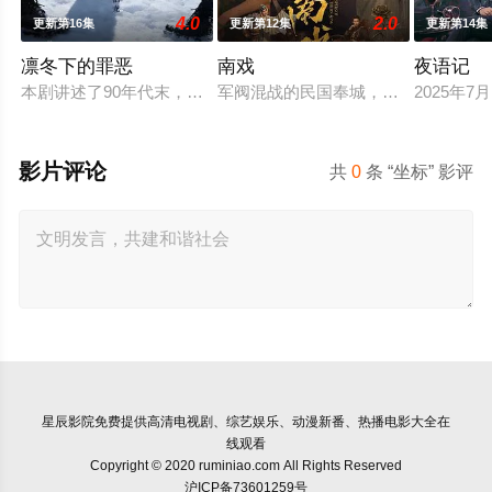
4.0
2.0
更新第16集
更新第12集
更新第14集
凛冬下的罪恶
南戏
夜语记
本剧讲述了90年代末，怒河市刑侦支队在无普及监控、无DNA
军阀混战的民国奉城，玉佛头离奇失
2025年
影片评论
共
0
条 “坐标” 影评
星辰影院
免费提供高清电视剧、综艺娱乐、动漫新番、热播电影大全在
线观看
Copyright © 2020 ruminiao.com All Rights Reserved
沪ICP备73601259号