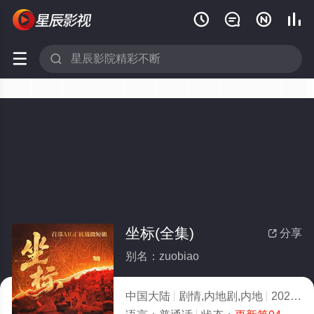






坐标(全集)
分享

别名：zuobiao
中国大陆
剧情,内地剧,内地
2025
9