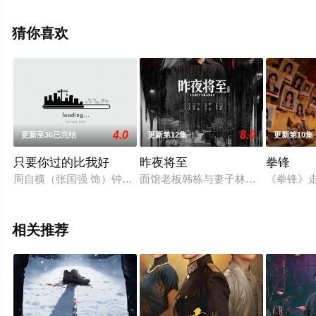
辰电影网，热播电视剧提前免费观看，更多剧情信息可移
步至豆瓣电视剧、电视猫或剧情网等平台了解。
猜你喜欢
4.0
8.0
更新至36已完结
更新第12集
更新第10集
只要你过的比我好
昨夜将至
拳锋
周自横（张国强 饰）钟情于剧团演员杨白（温峥蓉 饰），慑于
面馆老板韩栋与妻子林美月平静生活下
《拳锋》
相关推荐