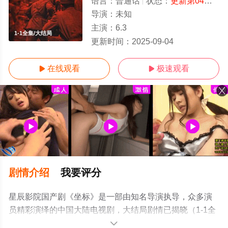
语言：
普通话
状态：
更新第04集
- 
导演：
未知
主演：
6.3
1-1全集/大结局
更新时间：
2025-09-04
在线观看
极速观看


剧情介绍
我要评分
星辰影院国产剧《坐标》是一部由知名导演执导，众多演
员精彩演绎的中国大陆电视剧，大结局剧情已揭晓（1-1全
集），手机免费观看高清无删减完整版电视剧全集就上星
