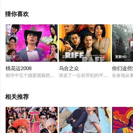
完整版电影就上星辰电影网，更多剧情信息可移步至豆瓣
电影、电视猫或剧情网等平台了解。
猜你喜欢
10.0
7.0
正片
正片
更新HD
桃花运2008
乌合之众
你们这些
都市中五个婚爱观截然不同、年龄亦差异较大的女人：在保守环境
讲述了一位前罪犯的平凡生活被打破
在各地从
相关推荐