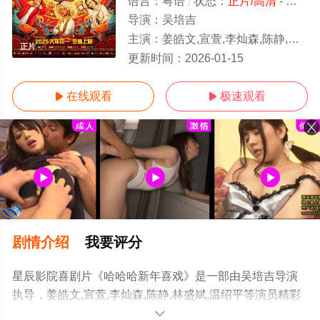
语言：
粤语
状态：
正片/高清
- 免费在线观看
导演：
吴培吉
主演：
姜皓文,宣萱,李灿森,陈静,林盛斌,温绍平
正片
更新时间：
2026-01-15
在线观看
极速观看


剧情介绍
我要评分
星辰影院喜剧片《哈哈哈新年喜戏》是一部由吴培吉导演
执导，姜皓文,宣萱,李灿森,陈静,林盛斌,温绍平等演员精彩
演绎的中国香港,马来西亚电影，手机免费观看高清无删减
