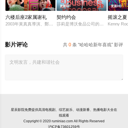
2.0
3.0
正片
更新HD
更新HD
六楼后座2家属谢礼
契约约会
摇滚之夏
2003年黃真真導演、鄭丹瑞編劇的喜劇《六樓后座》拍出香港新一代的
莎莉是博沃食品公司的食品分析师，
Kenny Rodg
影片评论
共
0
条 “哈哈哈新年喜戏” 影评
星辰影院
免费提供高清电视剧、综艺娱乐、动漫新番、热播电影大全在
线观看
Copyright © 2020 ruminiao.com All Rights Reserved
沪ICP备73601259号