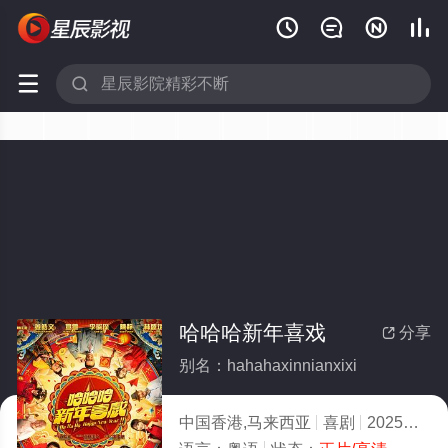






哈哈哈新年喜戏
分享

别名：hahahaxinnianxixi
中国香港,马来西亚
喜剧
2025
2.0