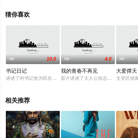
删减完整版电影就上星辰电影网，更多剧情信息可移步至
豆瓣电影、电视猫或剧情网等平台了解。
猜你喜欢
10.0
4.0
HD
HD
HD
书记日记
我的青春不再见
大爱撑天
讲述了村书记焦为民在扶贫过程中引导鼓励有志农民创业，通过
影片讲述了主人公徐志良在好友张启
文登区侯
相关推荐