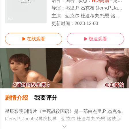
语言：
国语
状态：
HD/高清
- 免费在线观看
导演：
杰里,P.,杰克布,(Jerry,P.,Jacobs)
主演：
迈克尔·杜迪考夫,托恩·洛茨,罗恩·哈珀
HD
更新时间：
2023-12-03
在线观看
极速观看


剧情介绍
我要评分
星辰影院剧情片《生死战役国语》是一部由杰里,P.,杰克布,
(Jerry,P.,Jacobs)导演执导，迈克尔·杜迪考夫,托恩·洛茨,罗
恩·哈珀等演员精彩演绎的美国电影，手机免费观看高清无
