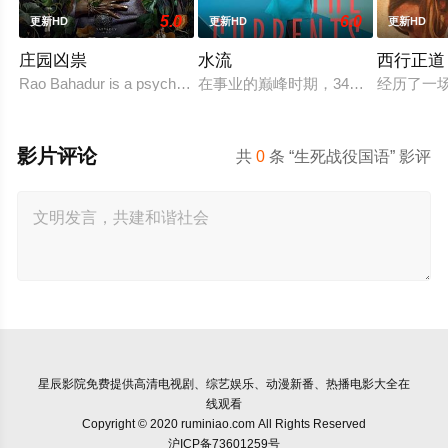
5.0
6.0
更新HD
更新HD
更新HD
庄园凶祟
水流
西行正道
Rao Bahadur is a psychological drama set against the
在事业的巅峰时期，34岁的阿根廷
经历了一
影片评论
共
0
条 “生死战役国语” 影评
星辰影院
免费提供高清电视剧、综艺娱乐、动漫新番、热播电影大全在
线观看
Copyright © 2020 ruminiao.com All Rights Reserved
沪ICP备73601259号