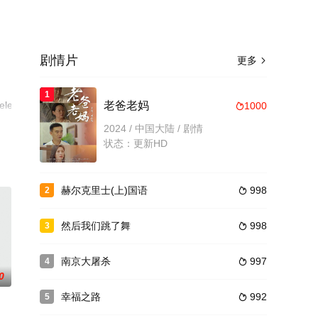
剧情片
更多

1
eeler,Martha,Dunlea,Carys,Ryan,
老爸老妈
1000

电
2024 / 中国大陆 / 剧情
状态：更新HD
赫尔克里士(上)国语
998
2

然后我们跳了舞
998
3

南京大屠杀
997
4

0
幸福之路
992
5
