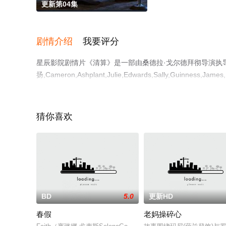
更新第04集
剧情介绍
我要评分
星辰影院剧情片《清算》是一部由桑德拉·戈尔德拜彻导演执导，
扬,Cameron,Ashplant,Julie,Edwards,Sally,Guinness,James,Ha
约翰·保罗·赫利等演员精彩演绎的英国电影，手机免费观看
视猫或剧情网等平台了解。
猜你喜欢
BD
5.0
更新HD
春假
老妈操碎心