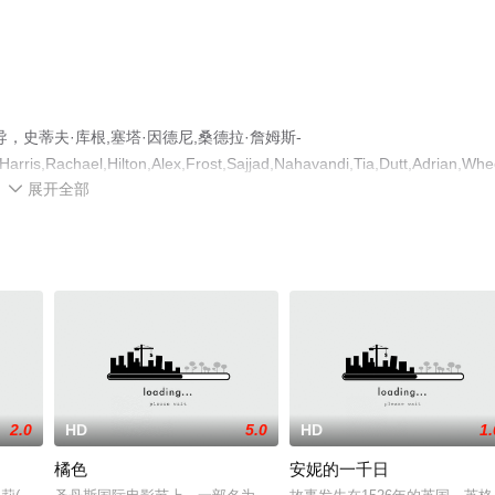
史蒂夫·库根,塞塔·因德尼,桑德拉·詹姆斯-
rris,Rachael,Hilton,Alex,Frost,Sajjad,Nahavandi,Tia,Dutt,Adrian,Wh
展开全部
高清无删减完整版电影就上星辰电影网，更多剧情信息可移步至豆瓣电影、

2.0
HD
5.0
HD
1.
橘色
安妮的一千日