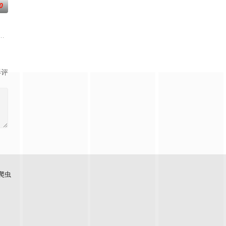
0
老师的故事
自己的音乐梦想，并走出了困住他的亲情隔阂，和
。被那微不足道的成就麻醉过后他该如何面对现实，能改变他的命运的是谁？
影评
爬虫