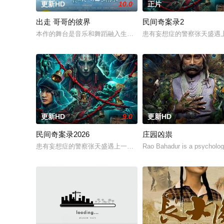
更新HD
10.0
正片
出走 哥哥的彼界
民间奇案录2
本作的舞台是音乐和舞蹈融入生活的冲绳。与母亲朱音、妹妹舞
患有妄想症的警察张天盛遇上
更新HD
9.0
更新HD
民间奇案录2026
庄园凶祟
患有妄想症的警察张天盛遇上一起离奇的神像杀人事件，勘案过程中
Rao Bahadur is a psychologi