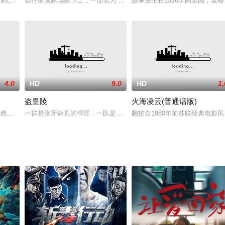
eyBenson饰）
罗莉(拜恩饰)之间奇妙的母女关系展开。萨兰登与西蒙斯这两位年过半百的小金
圣丹斯国际电影节上，一部名为 Tangerine （《橘色》）的电影
故事发生在1526年的英国，英格兰国
4.0
HD
9.0
HD
1.
盗皇陵
火海凌云(普通话版)
偶然接收到了一颗来自外太空的神秘宝石，据说，这块宝石具有控制意念、令人
一群是张牙舞爪的悍匪，一队是英姿飒爽的娘子军，一个身手不凡的
翻拍自1980年前苏联经典电影