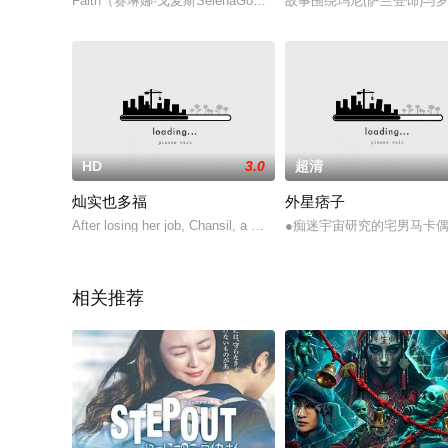
Faith（赛琳娜·戈麦斯SelenaGomez饰），Brit（艾什莉·本森Ashl
故事围绕玛尼(萨兰登饰)与
HD
3.0
超清
灿实也多福
外星痞子
After losing her job, Chansil, a movie producer, mov
●痴迷宇宙研究的宅男马卡
相关推荐