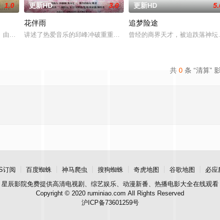
1.0
更新HD
3.0
更新HD
5.
花伴雨
追梦险途
与同学进山科考，却因遭遇飓风来袭而失联。救援副
》由中共四川省第十一届党代表、第十二届中华慈善奖最具爱心慈善楷模张彦杰
讲述了热爱音乐的邱峰冲破重重阻力，克服种种困难，组建乐队追求
曾经的商界天才，被迫跌落神坛
共
0
条 “清算” 
S订阅
百度蜘蛛
神马爬虫
搜狗蜘蛛
奇虎地图
谷歌地图
必应
星辰影院
免费提供高清电视剧、综艺娱乐、动漫新番、热播电影大全在线观看
Copyright © 2020 ruminiao.com All Rights Reserved
沪ICP备73601259号