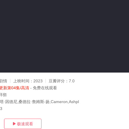
剧情
上映时间：
2023
豆瓣评分：
7.0
更新第04集/高清
- 免费在线观看
拜彻
·因德尼,桑德拉·詹姆斯-扬,Cameron,Ashpl
13
极速观看
