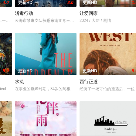
4.0
更新HD
8.0
更新HD
1.
斩毒行动
让爱回家
一起生活的照屋踊，憧憬舞蹈学校的丽莎，开始了舞蹈
一起离奇的神像杀人事件，勘案过程中，牵引出“婴胎报仇”，“娘娘索命”等一
云海市禁毒支队获悉东南亚毒王廖爷将携600余公斤毒品来云交易，火
2024 / 大陆 / 剧情
5.0
更新HD
6.0
更新HD
5.
水流
西行正道
，牵引出“婴胎报仇”，“娘娘索命”等一连串妖
cal drama set against the
在事业的巅峰时期，34岁的阿根廷造型师丽娜在瑞士的一场颁奖典礼
经历了一场可怕的遭遇后，一位