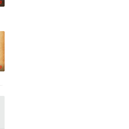
0
连串妖
速成立“斩毒行动”专案组，借调警员安迪参
0
后，被一种突如其来的冲动驱使。回到布宜诺斯
小镇女子向疏远的哥哥借了钱，独自一人踏上穿越西德克萨斯州的旅程，寻求