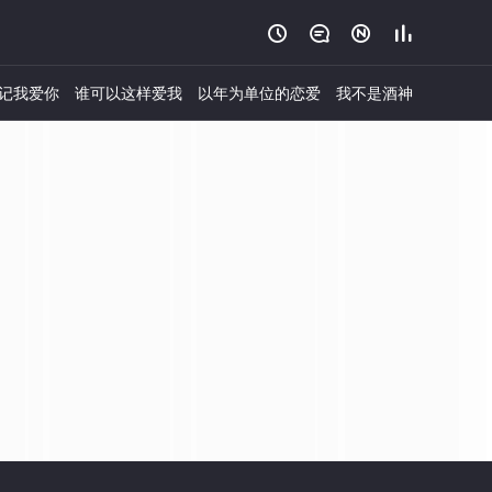




记我爱你
谁可以这样爱我
以年为单位的恋爱
我不是酒神