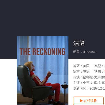
清算
别名：qingsuan
地区：
英国
类型：
语言：
英语
状态：
导演：
桑德拉·戈尔德
主演：
史蒂夫·库根,塞塔
更新时间：
2025-12-
在线观看
