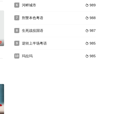
人得主
受到了很多关注。这部影片的主题很新颖
王亨利八世（理查德·伯顿 Richard Burton 饰）厌倦了自
河畔城市
989
6

刑警本色粤语
988
7

生死战役国语
987
8

0
逆转上半场粤语
985
9

玛拉玛
985
10

梦想成真的
独行客，构成了探宝的铁三角。娘子军为了护宝而
民航飞行员津琴科（弗拉基米尔·马什科夫 饰）和亚历山德拉（阿格涅·格鲁蒂特