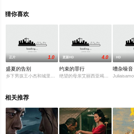
电影就上星辰电影网，更多剧情信息可移步至豆瓣电影、
电视猫或剧情网等平台了解。
猜你喜欢
1.0
4.0
正片
更新HD
HD
盛夏的告别
约束的罪行
嘈杂噪音
乡下男孩王小杰和城里女孩何心琪都有着复杂的家庭，他们在一
绝望的母亲艾丽西亚竭尽所能阻止其
Juliaisamo
相关推荐