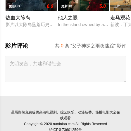
6.0
5.0
更新HD
更新HD
正片
热血大陈岛
他人之眼
走马观花
影片以大陈岛垦荒历史为创作底色，在尊重历史真实性的前提下
In the island owned by a wealthy Marq
新波，丁
影片评论
共
0
条 “父子神探之雨夜迷踪” 影评
星辰影院
免费提供高清电视剧、综艺娱乐、动漫新番、热播电影大全在
线观看
Copyright © 2020 ruminiao.com All Rights Reserved
沪ICP备73601259号