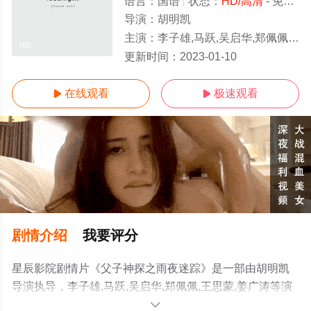
语言：
国语
状态：
HD/高清
- 免费在线观看
导演：
胡明凯
主演：
李子雄,马跃,吴启华,郑佩佩,王思蒙,姜广涛
HD
更新时间：
2023-01-10
在线观看
极速观看


剧情介绍
我要评分
星辰影院剧情片《父子神探之雨夜迷踪》是一部由胡明凯
导演执导，李子雄,马跃,吴启华,郑佩佩,王思蒙,姜广涛等演
员精彩演绎的大陆电影，手机免费观看高清无删减完整版
