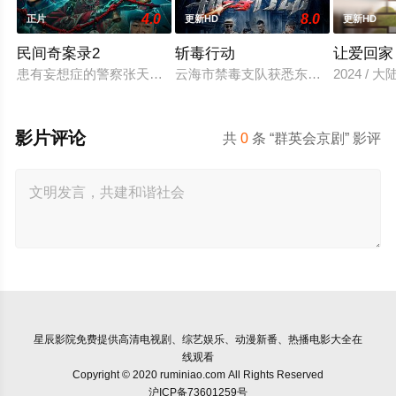
4.0
8.0
正片
更新HD
更新HD
民间奇案录2
斩毒行动
让爱回家
患有妄想症的警察张天盛遇上一起离奇的神像杀人事件，勘案过程中
云海市禁毒支队获悉东南亚毒王廖爷将
2024 / 大
影片评论
共
0
条 “群英会京剧” 影评
星辰影院
免费提供高清电视剧、综艺娱乐、动漫新番、热播电影大全在
线观看
Copyright © 2020 ruminiao.com All Rights Reserved
沪ICP备73601259号