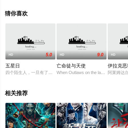
影网，更多剧情信息可移步至豆瓣电影、电视猫或剧情网
等平台了解。
猜你喜欢
5.0
9.0
HD
HD
HD
五星日
亡命徒与天使
伊拉克恶
四个陌生人，一旦有了星座，就有了无限的可能性。杰克想要要
When Outlaws on the lam invade the 
阿莱姆达尔
相关推荐