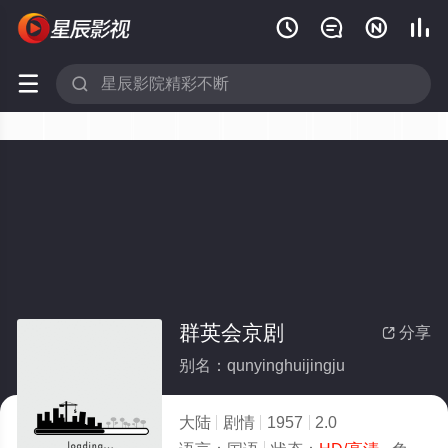






群英会京剧
分享

别名：qunyinghuijingju
大陆
剧情
1957
2.0