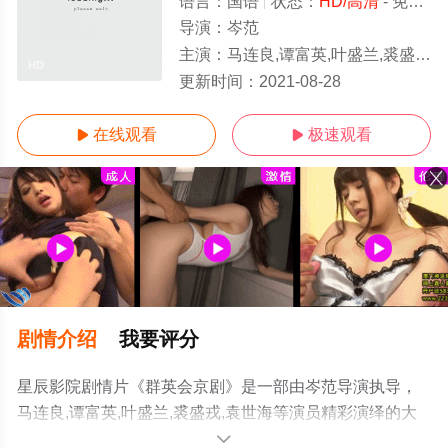
语言：
国语
状态：
HD/高清
- 免费在线观看
导演：
岑范
主演：
马连良,谭富英,叶盛兰,裘盛戎,袁世海
HD
更新时间：
2021-08-28
在线观看
极速观看


剧情介绍
我要评分
星辰影院剧情片《群英会京剧》是一部由岑范导演执导，
马连良,谭富英,叶盛兰,裘盛戎,袁世海等演员精彩演绎的大
陆电影，手机免费观看高清无删减完整版电影就上星辰电
