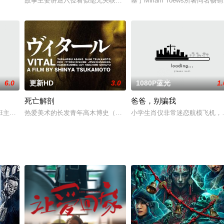
贩毒和政治腐败之网。
故事主要讲述六位看似毫无关联，却相互影响着彼此，最后卷入一起
基于Miriam Toews所著
男女が出会ったことをきっかけに、封印されていた“ミステリーの歯車”が動き
6.0
更新HD
3.0
1080P蓝光
1.
死亡解剖
爸爸，别骗我
。努力做好 自己的詩人，身罹毒癮，憂柴憂米，還
班主带着戏班四处给村民唱戏，以此谋生。某天戏班流落到一个十五年前就借住
热爱美术的长发青年高木博史（浅野忠信 饰）遭遇一场严重车祸，虽
小学生肖仪非常迷恋航模飞机，