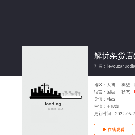
解忧杂货店
别名：jieyouzahuodia
地区：
大陆
类型：
语言：
国语
状态：
导演：
韩杰
主演：
王俊凯
更新时间：
2022-05-
在线观看
