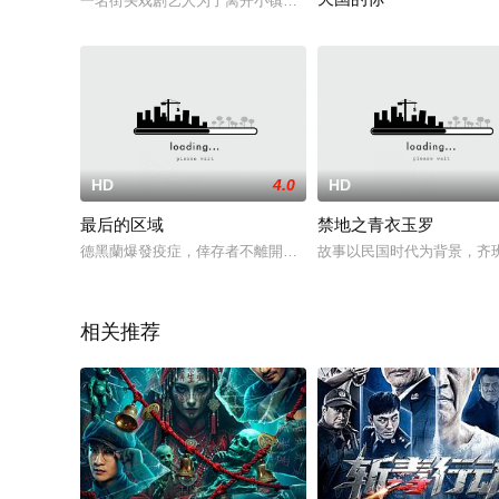
一名街头戏剧艺人为了离开小镇而拼命赚钱，结果却落入危险的
本作は江ノ電のとある駅で
HD
4.0
HD
最后的区域
禁地之青衣玉罗
德黑蘭爆發疫症，倖存者不離開就要被隔離，接受官方全天候監控
故事以民国时代为背景，齐
相关推荐