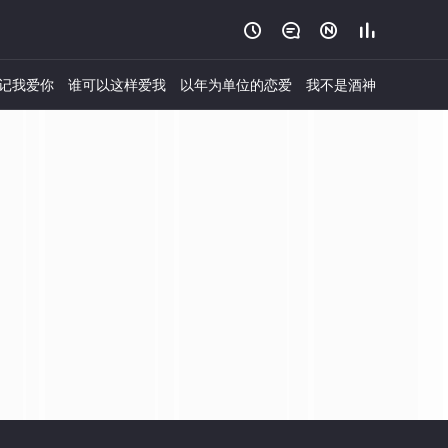




记我爱你
谁可以这样爱我
以年为单位的恋爱
我不是酒神