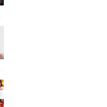
0
安迪参
离奇的神像杀人事件，勘案过程中，牵引出“婴胎报仇”，“娘娘索命”等一连串
0
到布宜诺斯
一人踏上穿越西德克萨斯州的旅程，寻求紧急医疗
眼”的恐怖传说，生物系学生苏瑶与同学进山科考，却因遭遇飓风来袭而失联。救