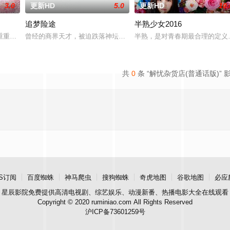
3.0
更新HD
5.0
更新HD
10.
追梦险途
半熟少女2016
十二届中华慈善奖最具爱心慈善楷模张彦杰老师的故事
重重阻力，克服种种困难，组建乐队追求自己的音乐梦想，并走出了困住他的亲
曾经的商界天才，被迫跌落神坛。被那微不足道的成就麻醉过后他该
半熟，是对青春期最合理的定义
共
0
条 “解忧杂货店(普通话版)” 
S订阅
百度蜘蛛
神马爬虫
搜狗蜘蛛
奇虎地图
谷歌地图
必应
星辰影院
免费提供高清电视剧、综艺娱乐、动漫新番、热播电影大全在线观看
Copyright © 2020 ruminiao.com All Rights Reserved
沪ICP备73601259号