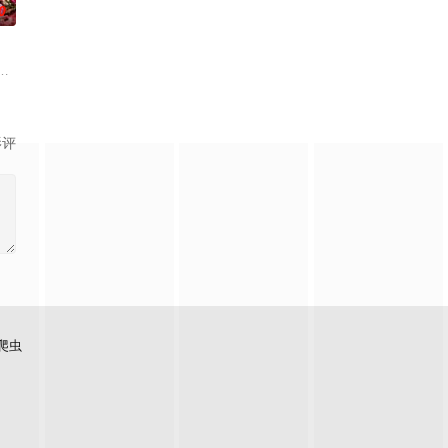
0
情隔阂，和
如何面对现实，能改变他的命运的是谁？什么才是
，它是梦开始的地方，没有深思熟虑，只有最单纯的坚定，然而，在这个充满
影评
爬虫