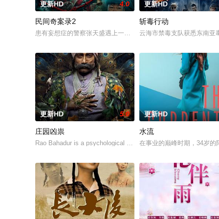
更新HD
4.0
更新HD
民间奇案录2
斩毒行动
患有妄想症的警察张天盛遇上一起离奇的神像杀人事件，勘案过程中
云海市禁毒支队获悉东南亚毒
更新HD
5.0
更新HD
庄园凶祟
水流
Rao Bahadur is a psychological drama set against the
在事业的巅峰时期，34岁