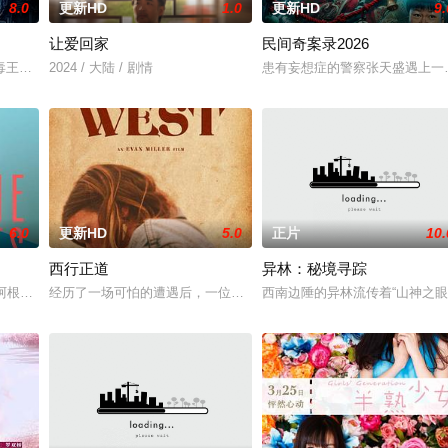
8.0
更新HD
1.0
更新HD
9.
让爱回家
民间奇案录2026
，牵引出“婴胎报仇”，“娘娘索命”等一连串妖
王廖爷将携600余公斤毒品来云交易，火速成立“斩毒行动”专案组，借调警员
2024 / 大陆 / 剧情
患有妄想症的警察张天盛遇上一起
6.0
更新HD
5.0
正片
10.
西行正道
异林：秘境寻踪
的阿根廷造型师丽娜在瑞士的一场颁奖典礼后，被一种突如其来的冲动驱使。回
经历了一场可怕的遭遇后，一位小镇女子向疏远的哥哥借了钱，独自
西南边陲的异林流传着“山神之