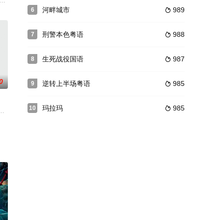
台北车站随机砍人案件的故事，将透过爱情、欲望
同名畅销书，讲述在一个偏僻的宗教殖民地，数百名女性长年累月遭到性侵犯，一
河畔城市
989
6

出すさま
刑警本色粤语
988
7

生死战役国语
987
8

0
逆转上半场粤语
985
9

玛拉玛
985
10

过的乡村，
然侥幸逃生，却完全失去了记忆，连父母是谁也
爸爸说好带他去看航模飞机比赛，却因爸爸被委任为印刷分厂厂长，工作忙而