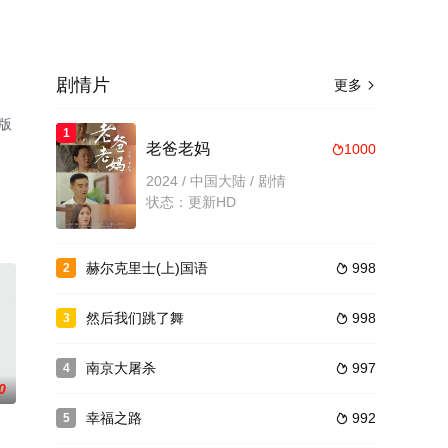
剧情片
更多

版
1
老爸老妈
1000

2024 / 中国大陆 / 剧情
状态：更新HD
赫尔克里士(上)国语
998
2

然后我们跳了舞
998
3

南京大屠杀
997
4

0
幸福之路
992
5
