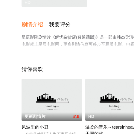
HD
剧情介绍
我要评分
星辰影院剧情片《解忧杂货店(普通话版)》是一部由韩杰导
电影就上星辰电影网，更多剧情信息可移步至豆瓣电影、电
猜你喜欢
更新剧情片
8.0
HD
风波里的小丑
温柔的音乐～tearsinhea
天国的你