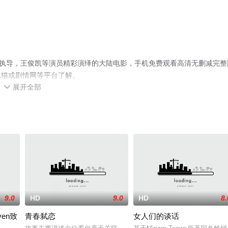
演执导，王俊凯等演员精彩演绎的大陆电影，手机免费观看高清无删减完整
视猫或剧情网等平台了解。
展开全部

9.0
HD
9.0
HD
8.
ven致
青春弑恋
女人们的谈话