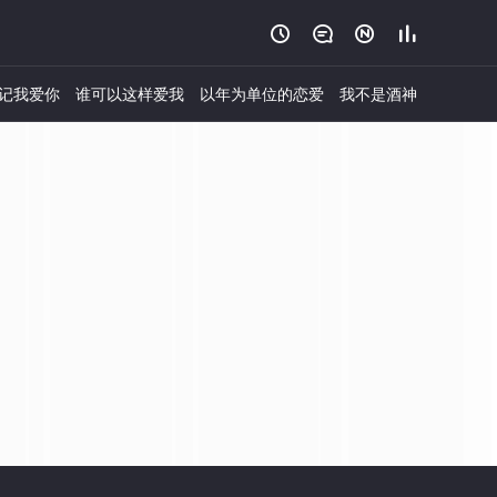




记我爱你
谁可以这样爱我
以年为单位的恋爱
我不是酒神