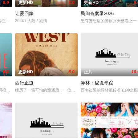
8.0
更新HD
1.0
更新HD
9.
让爱回家
民间奇案录2026
，牵引出“婴胎报仇”，“娘娘索命”等一连串妖
王廖爷将携600余公斤毒品来云交易，火速成立“斩毒行动”专案组，借调警员
2024 / 大陆 / 剧情
患有妄想症的警察张天盛遇上一起
6.0
更新HD
5.0
正片
10.
西行正道
异林：秘境寻踪
的阿根廷造型师丽娜在瑞士的一场颁奖典礼后，被一种突如其来的冲动驱使。回
经历了一场可怕的遭遇后，一位小镇女子向疏远的哥哥借了钱，独自
西南边陲的异林流传着“山神之