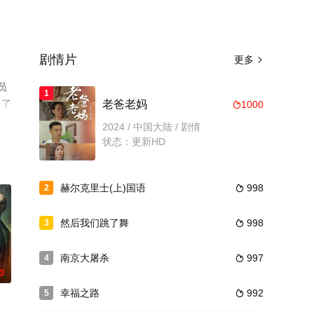
剧情片
更多

员
1
台了
老爸老妈
1000

2024 / 中国大陆 / 剧情
状态：更新HD
赫尔克里士(上)国语
998
2

然后我们跳了舞
998
3

南京大屠杀
997
4

0
幸福之路
992
5
