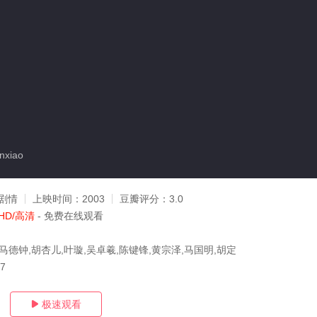
xiao
剧情
上映时间：
2003
豆瓣评分：
3.0
HD/高清
- 免费在线观看
马德钟,胡杏儿,叶璇,吴卓羲,陈键锋,黄宗泽,马国明,胡定
17
极速观看
