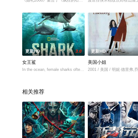
《婚礼2008》集合了《疯狂的石头》制作团队，由香港金牌制作
渡世任侠木枯纹次郎在山崖
更新HD
3.0
更新HD
女王鲨
美国小姐
In the ocean, female sharks often make the rules. In
2001 / 美国 / 明妮·德
相关推荐