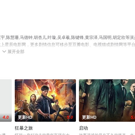
陈慧珊,马德钟,胡杏儿,叶璇,吴卓羲,陈键锋,黄宗泽,马国明,胡定欣等演
就上星辰电影网，更多剧情信息可移步至豆瓣电影、电视猫或剧情网等平
展开全部

4.0
更新HD
5.0
更新HD
5.
狂暴之旅
启动