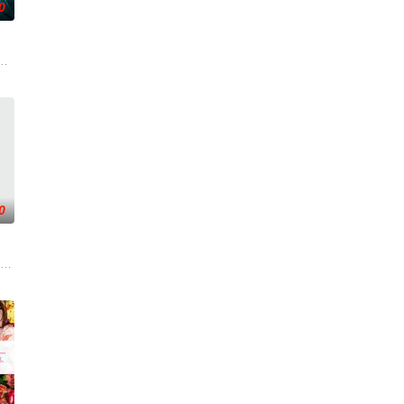
0
安迪参
离奇的神像杀人事件，勘案过程中，牵引出“婴胎报仇”，“娘娘索命”等一连串
0
到布宜诺斯
一人踏上穿越西德克萨斯州的旅程，寻求紧急医疗
眼”的恐怖传说，生物系学生苏瑶与同学进山科考，却因遭遇飓风来袭而失联。救