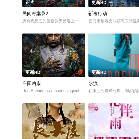
正片
4.0
更新HD
民间奇案录2
斩毒行动
患有妄想症的警察张天盛遇上一起离奇的神像杀人事件，勘案过程中
云海市禁毒支队获悉东南亚毒
更新HD
5.0
更新HD
庄园凶祟
水流
Rao Bahadur is a psychological drama set against the
在事业的巅峰时期，34岁