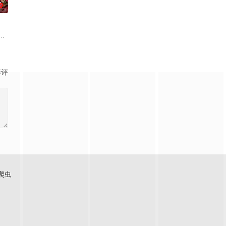
0
情隔阂，和
如何面对现实，能改变他的命运的是谁？什么才是
，它是梦开始的地方，没有深思熟虑，只有最单纯的坚定，然而，在这个充满
影评
爬虫