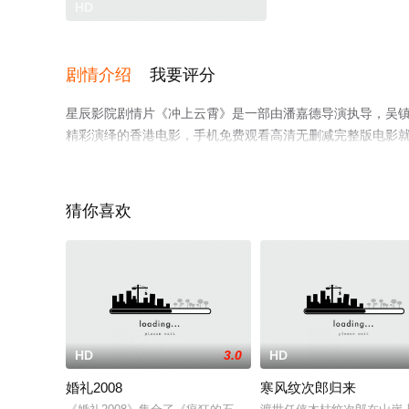
HD
剧情介绍
我要评分
星辰影院剧情片《冲上云霄》是一部由潘嘉德导演执导，吴镇宇,
精彩演绎的香港电影，手机免费观看高清无删减完整版电影
解。
猜你喜欢
HD
3.0
HD
婚礼2008
寒风纹次郎归来