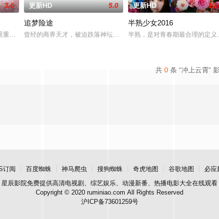
3.0
更新HD
5.0
更新HD
10.
追梦险途
半熟少女2016
十二届中华慈善奖最具爱心慈善楷模张彦杰老师的故事
重重阻力，克服种种困难，组建乐队追求自己的音乐梦想，并走出了困住他的亲
曾经的商界天才，被迫跌落神坛。被那微不足道的成就麻醉过后他该
半熟，是对青春期最合理的定义
共
0
条 “冲上云霄” 
S订阅
百度蜘蛛
神马爬虫
搜狗蜘蛛
奇虎地图
谷歌地图
必应
星辰影院
免费提供高清电视剧、综艺娱乐、动漫新番、热播电影大全在线观看
Copyright © 2020 ruminiao.com All Rights Reserved
沪ICP备73601259号