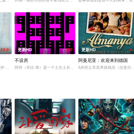
人文隽操刀主创。老郭（郭涛 饰）是一名婚礼主
上遭人截杀，来人声称为被纹次郎所杀的兄长报仇，争斗中，纹次郎与对方一同
怀揣一身好功夫的青年富强在大城市谋生，无意间被好友王斌牵扯进
故事讲述的是在不久的将来，水
10.0
更新HD
8.0
更新HD
4.
不设房
阿曼尼亚：欢迎来到德国
里弗,乔伊·劳伦·亚当斯,海莉·凯特·爱森伯格,凯瑟琳·罗伯特森,凯瑟琳·特纳
阿伟（辛比 饰）是一个土生土长的港男，一心醉心于电影，1997年
6岁的土耳其男孩钱克（拉斐尔·寇索里