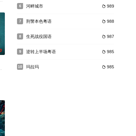
坠入山崖下
一起非法古董交易风波中来。因一场突发意外紧急
资源短缺，脾气暴躁的记者弗兰克莫利纳必须面对自己的心魔，以查明一起可
河畔城市
989
6

刑警本色粤语
988
7

生死战役国语
987
8

0
逆转上半场粤语
985
9

玛拉玛
985
10

前，赴英国修读电影专业。本想毕业后回香港
斯 Rafael Koussouris 饰）跟着家人们生活在德国，最