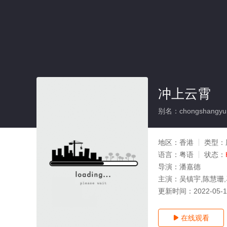
冲上云霄
别名：chongshangyun
地区：
香港
类型：
语言：
粤语
状态：
导演：
潘嘉德
主演：
吴镇宇,陈慧珊,
更新时间：
2022-05-
在线观看
